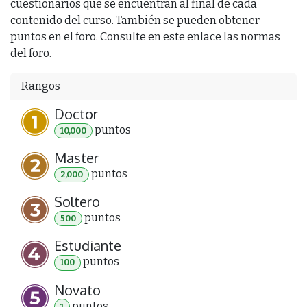
cuestionarios que se encuentran al final de cada
contenido del curso. También se pueden obtener
puntos en el foro. Consulte en este enlace las normas
del foro.
Rangos
Doctor
punto
s
10,000
Master
punto
s
2,000
Soltero
punto
s
500
Estudiante
punto
s
100
Novato
punto
s
1