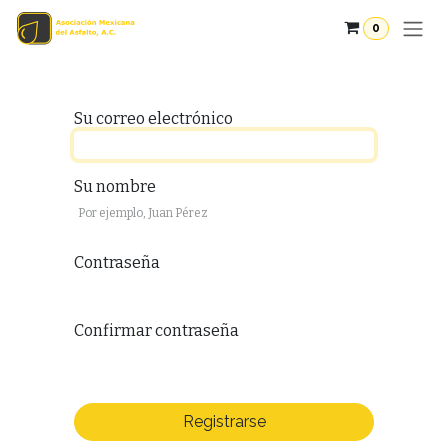
Ir al contenido
0
Su correo electrónico
Su nombre
Contraseña
Confirmar contraseña
Registrarse