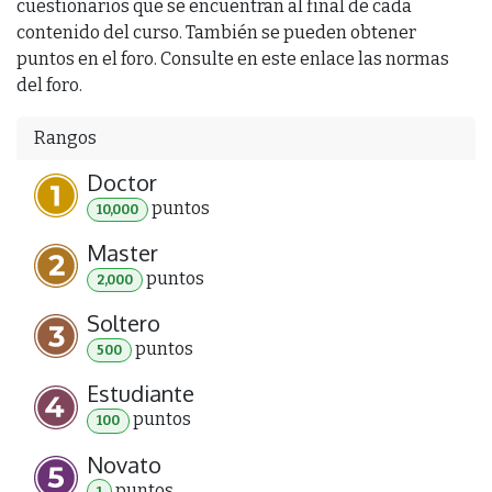
cuestionarios que se encuentran al final de cada
contenido del curso. También se pueden obtener
puntos en el foro. Consulte en este enlace las normas
del foro.
Rangos
Doctor
punto
s
10,000
Master
punto
s
2,000
Soltero
punto
s
500
Estudiante
punto
s
100
Novato
punto
s
1