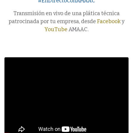
#EnDirectoConAMAAC
Transmisión en vivo de una plática técnica
patrocinada por tu empresa, desde
Facebook
y
YouTube
AMAAC.