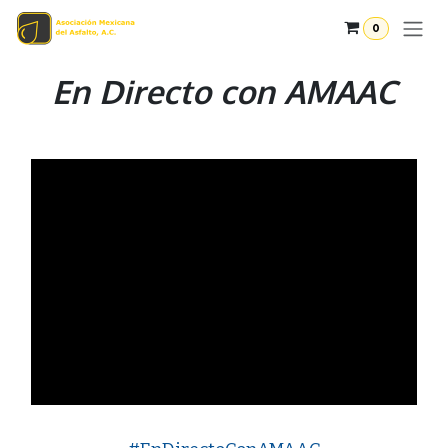
Ir al contenido
0
En Directo con AMAAC