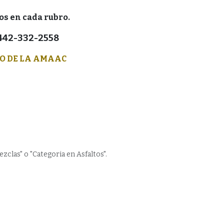
tos en cada rubro.
 442-332-2558
O DE LA AMAAC
zclas" o "Categoria en Asfaltos".