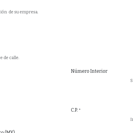
ción de su empresa.
 de calle.
Número Interior
S
C.P.
*
I