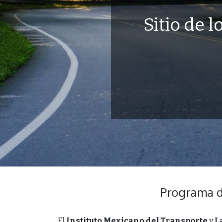
Sitio de 
Programa d
El
Instituto
Mexicano
del
Transporte
y
La