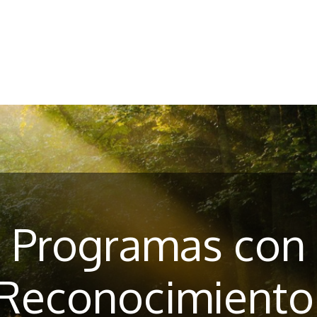
ea
AMAAC
Membresía AMAAC
Capacitación
Asf
Programas con
Reconocimient