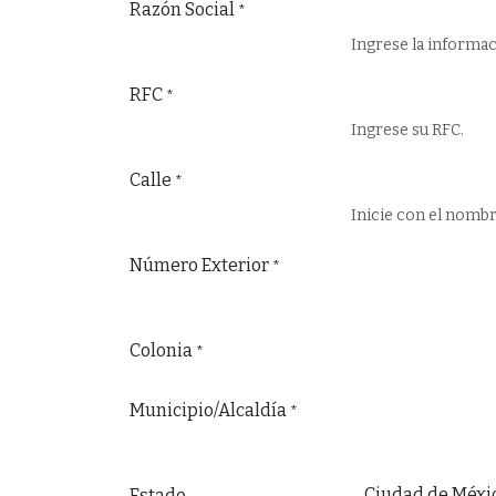
Razón Social
*
Ingrese la informa
RFC
*
Ingrese su RFC.
Calle
*
Inicie con el nombre
Número Exterior
*
Colonia
*
Municipio/Alcaldía
*
Estado