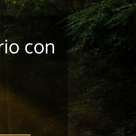
rio con
o