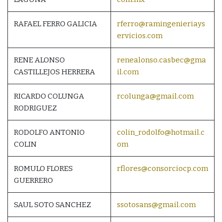
RAFAEL FERRO GALICIA
rferro@ramingenieriays
ervicios.com
RENE ALONSO
renealonso.casbec@gma
CASTILLEJOS HERRERA
il.com
RICARDO COLUNGA
rcolunga@gmail.com
RODRIGUEZ
RODOLFO ANTONIO
colin_rodolfo@hotmail.c
COLIN
om
ROMULO FLORES
rflores@consorciocp.com
GUERRERO
SAUL SOTO SANCHEZ
ssotosans@gmail.com