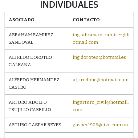
INDIVIDUALES
ASOCIADO
CONTACTO
ABRAHAM RAMIREZ
ing_abraham_ramirez@h
SANDOVAL
otmail.com
ALFREDO DOROTEO
ing.doroteo@hotmail.es
GALEANA
ALFREDO HERNANDEZ
al_fredohc@hotmail.com
CASTRO
ARTURO ADOLFO
ingarturo_civil@hotmail.
TRUJILLO CARRILLO
com
ARTURO GASPAR REYES
gasper1906@live.com.mx