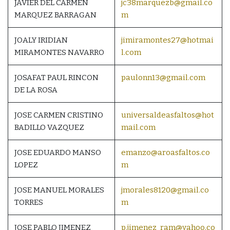
JAVIER DEL CARMEN
jc38marquezb@gmail.co
MARQUEZ BARRAGAN
m
JOALY IRIDIAN
jimiramontes27@hotmai
MIRAMONTES NAVARRO
l.com
JOSAFAT PAUL RINCON
paulonn13@gmail.com
DE LA ROSA
JOSE CARMEN CRISTINO
universaldeasfaltos@hot
BADILLO VAZQUEZ
mail.com
JOSE EDUARDO MANSO
emanzo@aroasfaltos.co
LOPEZ
m
JOSE MANUEL MORALES
jmorales8120@gmail.co
TORRES
m
JOSE PABLO JIMENEZ
p.jimenez_ram@yahoo.co