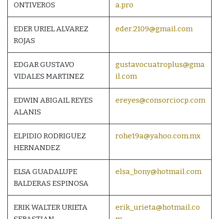
ONTIVEROS
a.pro
EDER URIEL ALVAREZ
eder.2109@gmail.com
ROJAS
EDGAR GUSTAVO
gustavocuatroplus@gma
VIDALES MARTINEZ
il.com
EDWIN ABIGAIL REYES
ereyes@consorciocp.com
ALANIS
ELPIDIO RODRIGUEZ
rohe19a@yahoo.com.mx
HERNANDEZ
ELSA GUADALUPE
elsa_bony@hotmail.com
BALDERAS ESPINOSA
ERIK WALTER URIETA
erik_urieta@hotmail.co
SEBASTIAN
m