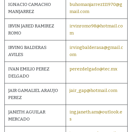
IGNACIO CAMACHO
buhomanjarrez111970@g
MANJARREZ
mail.com
IRVIN JARED RAMIREZ
irvinromo98@hotmail.co
ROMO
m
IRVING BALDERAS
irvingbalderasa@gmail.c
AVILES
om
IVAN EMILIO PEREZ
perezdelgado@tec.mx
DELGADO
JAIR GAMALIEL ARAUJO
jair_gap@hotmail.com
PEREZ
JANETH AGUILAR
ing.janeth.am@outlook.e
MERCADO
s