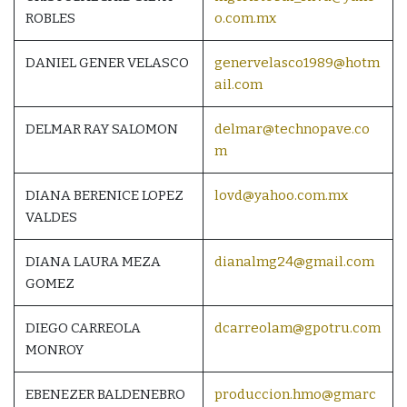
ROBLES
o.com.mx
DANIEL GENER VELASCO
genervelasco1989@hotm
ail.com
DELMAR RAY SALOMON
delmar@technopave.co
m
DIANA BERENICE LOPEZ
lovd@yahoo.com.mx
VALDES
DIANA LAURA MEZA
dianalmg24@gmail.com
GOMEZ
DIEGO CARREOLA
dcarreolam@gpotru.com
MONROY
EBENEZER BALDENEBRO
produccion.hmo@gmarc