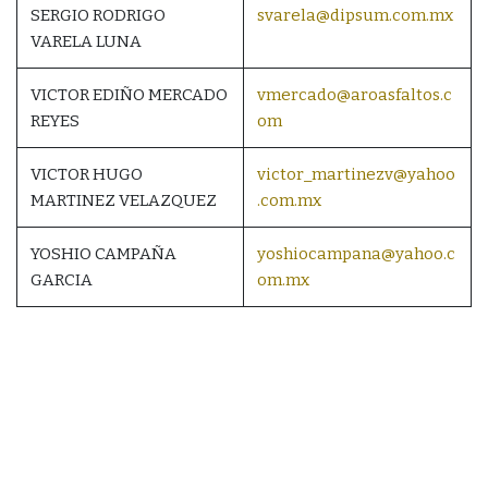
SERGIO RODRIGO
svarela@dipsum.com.mx
VARELA LUNA
VICTOR EDIÑO MERCADO
vmercado@aroasfaltos.c
REYES
om
VICTOR HUGO
victor_martinezv@yahoo
MARTINEZ VELAZQUEZ
.com.mx
YOSHIO CAMPAÑA
yoshiocampana@yahoo.c
GARCIA
om.mx