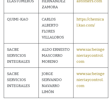
ELASTOMEROS
HERNÁNDEZ
astomers.com
ZAMORA
QUIMI-KAO
CARLOS
https://chemica
ALBERTO
l.kao.com/
FLORES
VILLALOBOS
SACBE
ALDO ERNESTO
www.sacbeinge
SERVICIOS
MASCORRO
nieriaycontrol.
INTEGRALES
MORENO
com
SACBE
JORGE
www.sacbeinge
SERVICIOS
SERVANDO
nieriaycontrol.
INTEGRALES
NAVARRO
com
LIMÓN