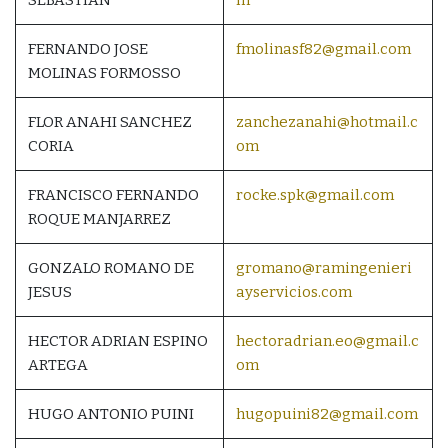
FERNANDO JOSE
fmolinasf82@gmail.com
MOLINAS FORMOSSO
FLOR ANAHI SANCHEZ
zanchezanahi@hotmail.c
CORIA
om
FRANCISCO FERNANDO
rocke.spk@gmail.com
ROQUE MANJARREZ
GONZALO ROMANO DE
gromano@ramingenieri
JESUS
ayservicios.com
HECTOR ADRIAN ESPINO
hectoradrian.eo@gmail.c
ARTEGA
om
HUGO ANTONIO PUINI
hugopuini82@gmail.com