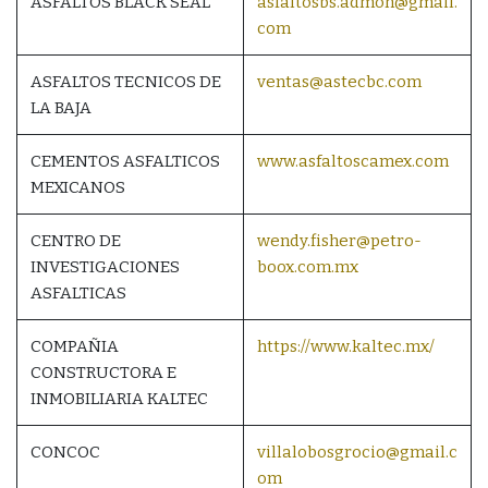
ASFALTOS BLACK SEAL
asfaltosbs.admon@gmail.
com
ASFALTOS TECNICOS DE
ventas@astecbc.com
LA BAJA
CEMENTOS ASFALTICOS
www.asfaltoscamex.com
MEXICANOS
CENTRO DE
wendy.fisher@petro-
INVESTIGACIONES
boox.com.mx
ASFALTICAS
COMPAÑIA
https://www.kaltec.mx/
CONSTRUCTORA E
INMOBILIARIA KALTEC
CONCOC
villalobosgrocio@gmail.c
om