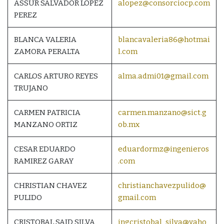
ASSUR SALVADOR LOPEZ
alopez@consorciocp.com
PEREZ
BLANCA VALERIA
blancavaleria86@hotmai
ZAMORA PERALTA
l.com
CARLOS ARTURO REYES
alma.admi01@gmail.com
TRUJANO
CARMEN PATRICIA
carmen.manzano@sict.g
MANZANO ORTIZ
ob.mx
CESAR EDUARDO
eduardormz@ingenieros
RAMIREZ GARAY
.com
CHRISTIAN CHAVEZ
christianchavezpulido@
PULIDO
gmail.com
CRISTOBAL SAID SILVA
ingcristobal_silva@yaho