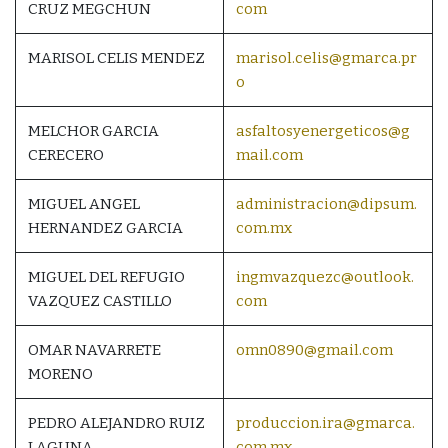
CRUZ MEGCHUN
com
MARISOL CELIS MENDEZ
marisol.celis@gmarca.pr
o
MELCHOR GARCIA
asfaltosyenergeticos@g
CERECERO
mail.com
MIGUEL ANGEL
administracion@dipsum.
HERNANDEZ GARCIA
com.mx
MIGUEL DEL REFUGIO
ingmvazquezc@outlook.
VAZQUEZ CASTILLO
com
OMAR NAVARRETE
omn0890@gmail.com
MORENO
PEDRO ALEJANDRO RUIZ
produccion.ira@gmarca.
LAGUNA
com.mx