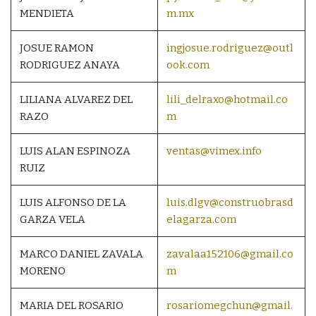
MENDIETA
m.mx
JOSUE RAMON
ingjosue.rodriguez@outl
RODRIGUEZ ANAYA
ook.com
LILIANA ALVAREZ DEL
lili_delraxo@hotmail.co
RAZO
m
LUIS ALAN ESPINOZA
ventas@vimex.info
RUIZ
LUIS ALFONSO DE LA
luis.dlgv@construobrasd
GARZA VELA
elagarza.com
MARCO DANIEL ZAVALA
zavalaa152106@gmail.co
MORENO
m
MARIA DEL ROSARIO
rosariomegchun@gmail.