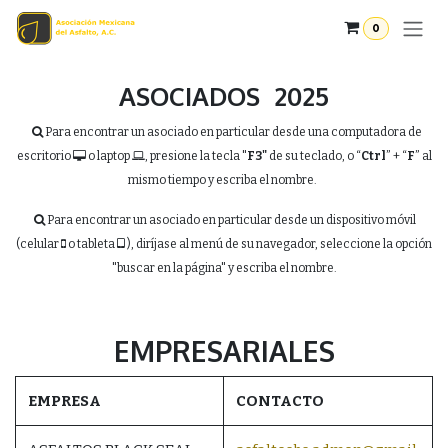
Ir al contenido
0
ASOCIADOS 2025
Para encontrar un asociado en particular desde una computadora de
escritorio
o laptop
,
presione la tecla "
F3"
de su teclado, o “
Ctrl
” + “
F
” al
mismo tiempo y escriba el nombre.
Para encontrar un asociado en particular desde un dispositivo móvil
(celular
o tableta
),
diríjase a
l menú de su navegador, seleccione la opción
"buscar en la página" y escriba el nombre.
EMPRESARIALES
EMPRESA
CONTACTO