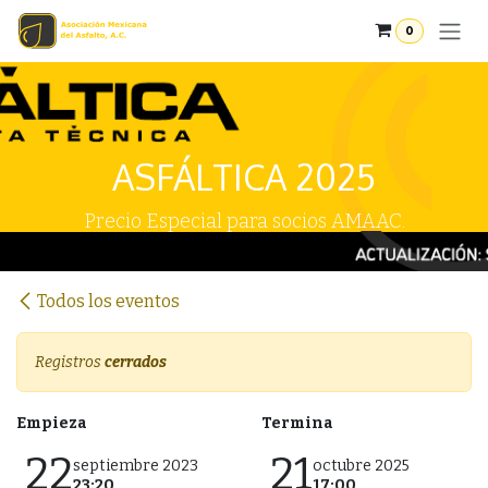
Ir al contenido
0
ASFÁLTICA 2025
Precio Especial para socios AMAAC.
Todos los eventos
Registros
cerrados
Empieza
Termina
22
21
septiembre 2023
octubre 2025
23:20
17:00