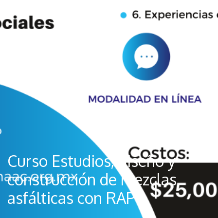
Curso Estudios, diseño y
construcción de mezclas
asfálticas con RAP