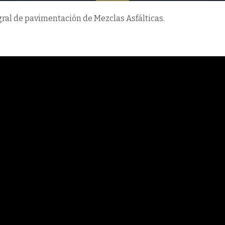
Botón
egral de pavimentación de Mezclas Asfálticas.
Botón