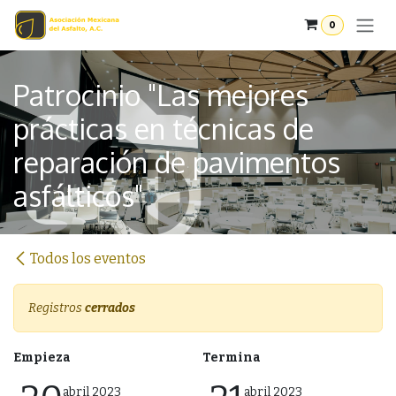
Ir al contenido
0
Patrocinio "Las mejores
prácticas en técnicas de
reparación de pavimentos
asfálticos"
Todos los eventos
Botón
Registros
cerrados
Botón
Empieza
Termina
abril 2023
abril 2023