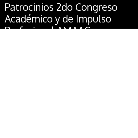
Patrocinios 2do Congreso
Académico y de Impulso
Profesional AMAAC
Todos los eventos
Registros
cerrados
Empieza
Termina
26
28
abril 2023
abril 2023
09:00
18:00
Agregar al calendario: