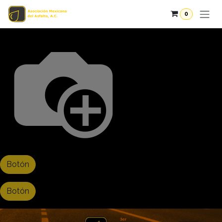
Ir al contenido
0
Botón
Botón