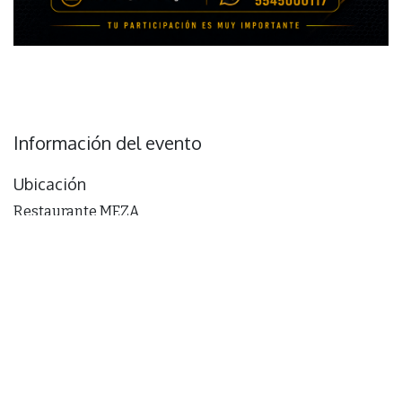
Información del evento
Ubicación
Restaurante MEZA
Av Lázro Cárdenas 2510
Residencial San Agustín 1er Sector
66260 San Pedro Garza García, N.L.,
México
Obtener direcciones
Organizador