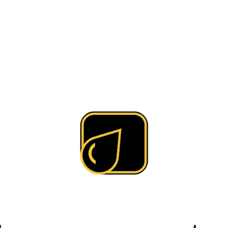
ea
AMAAC
Membresía AMAAC
Capacitación
Asf