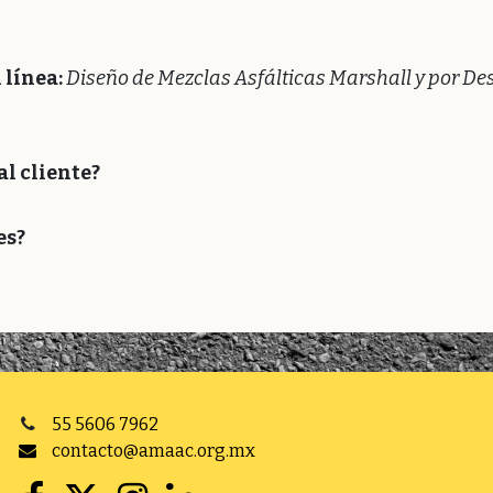
 línea:
Diseño de Mezclas Asfálticas Marshall y por De
l cliente?
es?
55 5606 7962
contacto@amaac.org.mx