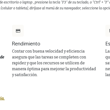
critorio o laptop , presione la tecla "F3" de su teclado, o “​Ctrl” + “​F
celular o tableta), diríjase al menú de su navegador, seleccione la opci
Rendimiento
Es
Contar con buena velocidad y eficiencia
La
 de
asegura que las tareas se completen con
qu
rapidez y que los recursos se utilicen de
sa
manera óptima para mejorar la productividad
ne
y satisfacción.
la
ia,