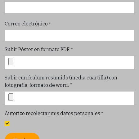
Correo electrónico
*
Subir Póster en formato PDF.
*
Subir currículum resumido (media cuartilla) con
fotografía, formato de word. *
Autorizo recolectar mis datos personales
*