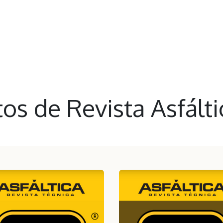
ea
AMAAC
Membresía AMAAC
Capacitación
Asf
os de Revista Asfált