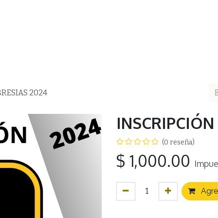
ea
AMAAC
Membresía AMAAC
Capacitación
Asf
RESIAS 2024
INSCRIPCIÓN
(0 reseña)
$
1,000.00
Impue
Agreg