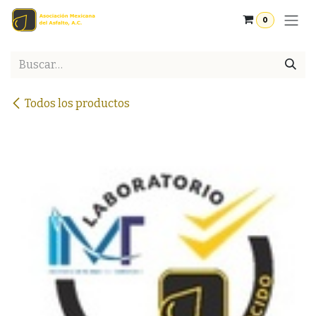
Ir al contenido
0
Todos los productos