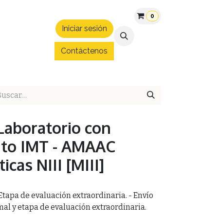
0
Iniciar sesión
áltica
Patrocinios
Convenios
Blog
Hospedaje Expo 
Contáctenos
Laboratorio con
to IMT - AMAAC
icas NIII [MIII]
- Etapa de evaluación extraordinaria. - Envío
al y etapa de evaluación extraordinaria.