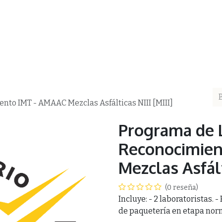
ea
AMAAC
Membresía AMAAC
Capacitación
Asf
nto IMT - AMAAC Mezclas Asfálticas NIII [MIII]
Programa de 
Reconocimien
Mezclas Asfált
(0 reseña)
Incluye: - 2 laboratoristas. 
de paquetería en etapa norm