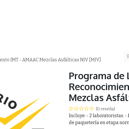
ea
AMAAC
Membresía AMAAC
Capacitación
Asf
ento IMT - AMAAC Mezclas Asfálticas NIV [MIV]
Programa de 
Reconocimien
Mezclas Asfál
(0 reseña)
Incluye: - 2 laboratoristas. 
de paquetería en etapa norm