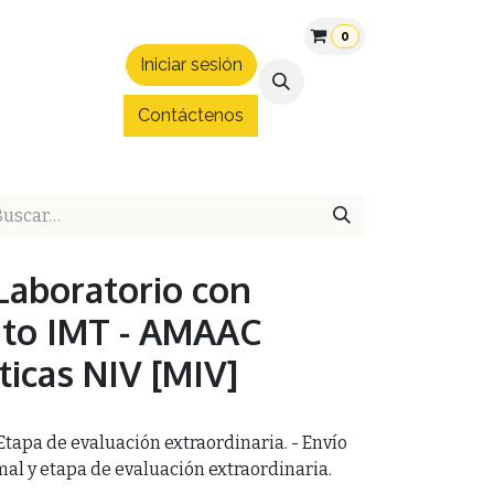
0
Iniciar sesión
áltica
Patrocinios
Convenios
Blog
Hospedaje Expo 
Contáctenos
Laboratorio con
to IMT - AMAAC
ticas NIV [MIV]
- Etapa de evaluación extraordinaria. - Envío
al y etapa de evaluación extraordinaria.