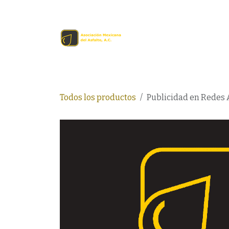
Ir al contenido
Inicio
Comprar en lín
Todos los productos
Publicidad en Redes