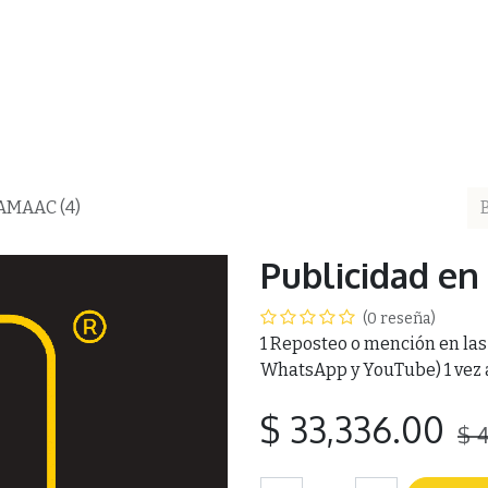
ea
AMAAC
Membresía AMAAC
Capacitación
Asf
 AMAAC (4)
Publicidad e
(0 reseña)
1 Reposteo o mención en la
WhatsApp y YouTube) 1 vez a
$
33,336.00
$
4