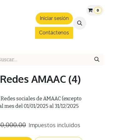
0
Iniciar sesión
áltica
Patrocinios
Convenios
Blog
Hospedaje Expo 
Contáctenos
n Redes AMAAC (4)
s Redes sociales de AMAAC (excepto
l mes del 01/01/2025 al 31/12/2025
0,000.00
Impuestos incluidos