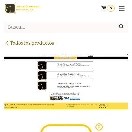
Ir al contenido
0
Todos los productos