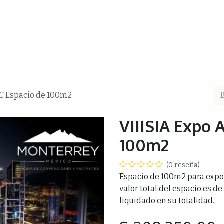
ea
AMAAC
Membresía AMAAC
Capacitación
Asf
7C Espacio de 100m2
VIIISIA Expo 
100m2
(0 reseña)
Espacio de 100m2 para exposi
valor total del espacio es de
liquidado en su totalidad.