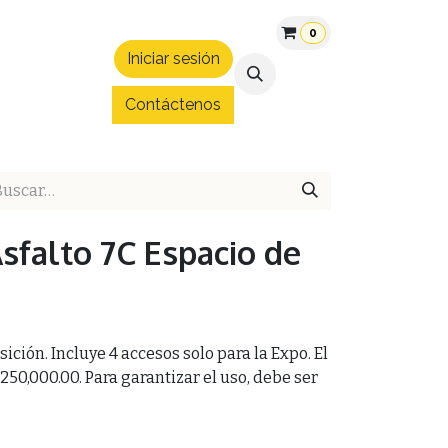
0
Iniciar sesión
áltica
Patrocinios
Convenios
Blog
Hospedaje Expo 
Contáctenos
Asfalto 7C Espacio de
ción. Incluye 4 accesos solo para la Expo. El
 250,000.00. Para garantizar el uso, debe ser