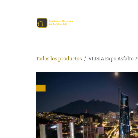
Ir al contenido
Inicio
Comprar en lín
Todos los productos
VIIISIA Expo Asfalto 