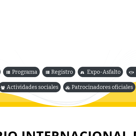
ea
AMAAC
Membresía AMAAC
Capacitación
Asf
Programa
Registro
Expo-Asfalto
Actividades sociales
Patrocinadores oficiales