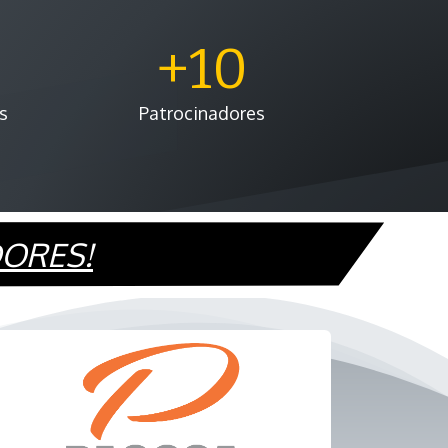
0
+10
s
Patrocinadores
DORES!