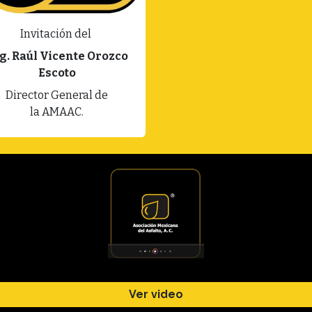
Invitación del
g. Raúl Vicente Orozco
Escoto
Director General de
la AMAAC.
Ver video