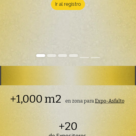
Ir al registro
+1,000 m2
en zona para
Expo-Asfalto
+20
de Expositores