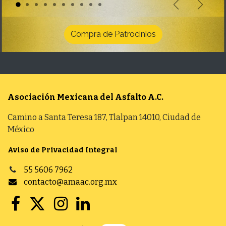
Anterior
Siguie
Compra de Patrocinios
Asociación Mexicana del Asfalto
A.C.
Camino a Santa Teresa 187, Tlalpan 14010, Ciudad de
México
Aviso de Privacidad Integral
55 5606 7962
contacto@amaac.org.mx