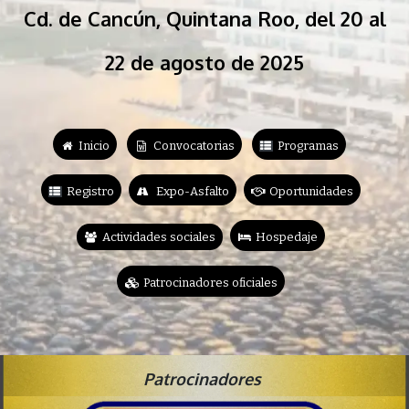
Cd. de Cancún, Quintana Roo, del 20 al
22 de agosto de 2025
In
icio
Convocatorias
Programas
Registro
Expo-Asfalto
Oportunidades
Actividades sociales
​Hospedaje
Patrocinadores oficiales
Patrocinadores