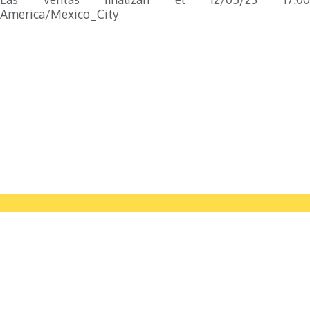
America/Mexico_City
Asociación Mexicana del Asfalto
A.C.
Camino a Santa Teresa 187, Tlalpan 14010, Ciudad de
México
Aviso de Privacidad Integral