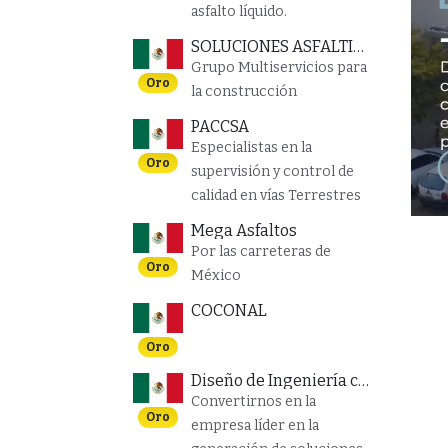
asfalto líquido.
SOLUCIONES ASFÁLTICAS GMC
Grupo Multiservicios para
Oro
la construcción
PACCSA
Especialistas en la
Oro
supervisión y control de
calidad en vías Terrestres
Mega Asfaltos
Por las carreteras de
Oro
México
COCONAL
Oro
Diseño de Ingeniería control y Asesoría
Convertirnos en la
Oro
empresa líder en la