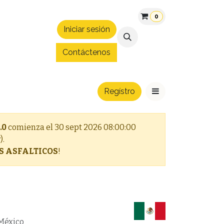
0
Iniciar sesión
áltica
Patrocinios
Convenios
Blog
Hospedaje Expo 
Contáctenos
Regístro
.0
comienza el
30 sept 2026 08:00:00
).
S ASFALTICOS
!
 México