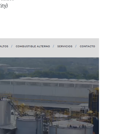
ity
)