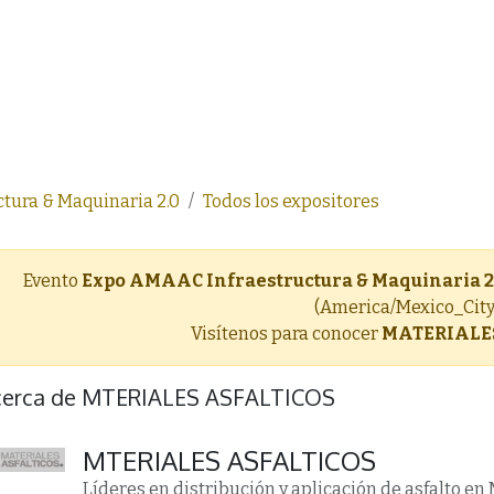
ea
AMAAC
Membresía AMAAC
Capacitación
Asf
tura & Maquinaria 2.0
Todos los expositores
Evento
Expo AMAAC Infraestructura & Maquinaria 2
(America/Mexico_City
Visítenos para conocer
MATERIALE
cerca de MTERIALES ASFALTICOS
MTERIALES ASFALTICOS
Líderes en distribución y aplicación de asfalto en