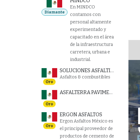
MINDCO
En MINDCO
Diamante
contamos con
personal altamente
experimentado y
capacitado en el área
de la infraestructura
carretera, urbana e
industrial.
SOLUCIONES ASFALTICAS Y CONSULTORIA
Asfaltos & combustibles
Oro
ASFALTERRA PAVIMENTOS MEZCLAS ALTAMENTE ADHERIDAS
Oro
ERGON ASFALTOS
Ergon Asfaltos México es
Oro
el principal proveedor de
productos de cemento de