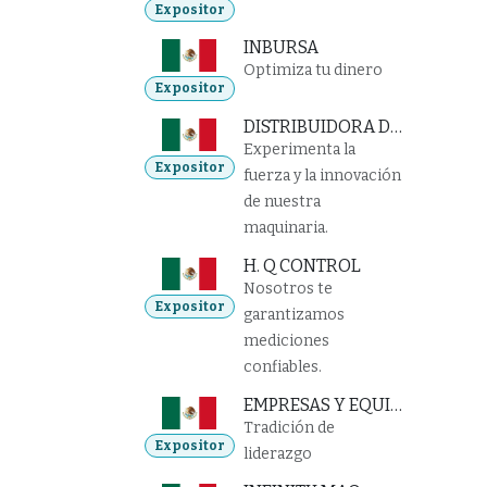
Expositor
INBURSA
Optimiza tu dinero
Expositor
DISTRIBUIDORA DE MAQUINARIA DEL NORTE
Experimenta la
Expositor
fuerza y la innovación
de nuestra
maquinaria.
H. Q CONTROL
Nosotros te
Expositor
garantizamos
mediciones
confiables.
EMPRESAS Y EQUIPOS INDUSTRIALES
Tradición de
Expositor
liderazgo