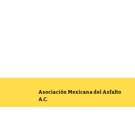
Asociación Mexicana del Asfalto
A.C.
Camino a Santa Teresa 187, Tlalpan 14010,
Ciudad de México
Aviso de Privacidad Integral