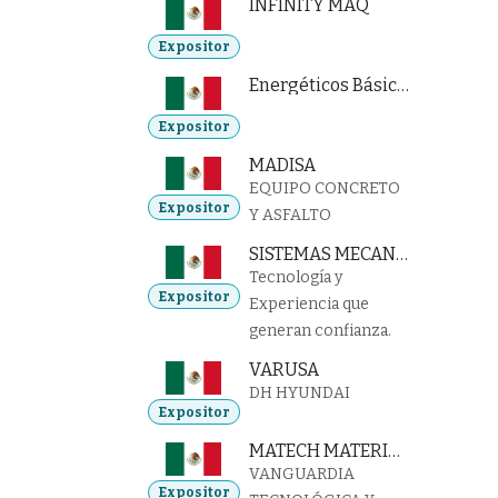
INFINITY MAQ
Expositor
Energéticos Básicos
Expositor
MADISA
EQUIPO CONCRETO
Expositor
Y ASFALTO
SISTEMAS MECANICOS E HIDRAULICOS
Tecnología y
Expositor
Experiencia que
generan confianza.
VARUSA
DH HYUNDAI
Expositor
MATECH MATERIALS TESTING TECHNOLOGY
VANGUARDIA
Expositor