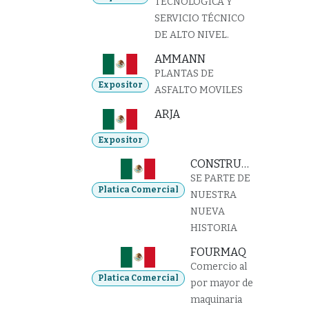
TECNOLÓGICA Y
SERVICIO TÉCNICO
DE ALTO NIVEL.
AMMANN
PLANTAS DE
Expositor
ASFALTO MOVILES
ARJA
Expositor
CONSTRUMAC
SE PARTE DE
Platica Comercial
NUESTRA
NUEVA
HISTORIA
FOURMAQ
Comercio al
Platica Comercial
por mayor de
maquinaria