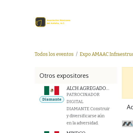
Ir al contenido
Inicio
Comprar en lín
Todos los eventos
Expo AMAAC Infraestruc
Otros expositores
ALCH AGREGADOS Y PAVIMENTOS
PATROCINADOR
Diamante
DIGITAL
A
DIAMANTE Construir
y diversificarse aún
en la adversidad.