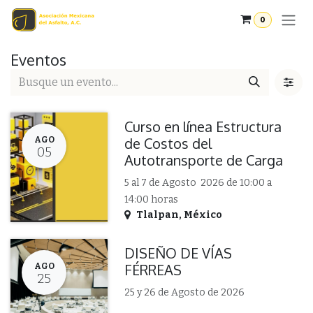
Ir al contenido
0
Eventos
Curso en línea Estructura
de Costos del
AGO
05
Autotransporte de Carga
5 al 7 de Agosto 2026 de 10:00 a
14:00 horas
Tlalpan
,
México
DISEÑO DE VÍAS
FÉRREAS
AGO
25
25 y 26 de Agosto de 2026