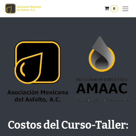
Ir al contenido
0
Costos del Curso-Taller: