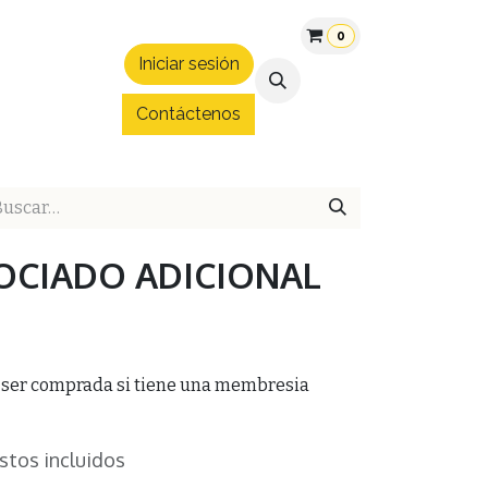
0
Iniciar sesión
áltica
Patrocinios
Convenios
Blog
Hospedaje Expo 
Contáctenos
OCIADO ADICIONAL
 ser comprada si tiene una membresia
stos incluidos