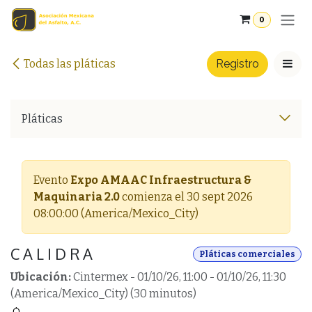
Ir al contenido
0
Todas las pláticas
Registro
Pláticas
Evento
Expo AMAAC Infraestructura &
Maquinaria 2.0
comienza el
30 sept 2026
08:00:00
(
America/Mexico_City
)
C A L I D R A
Pláticas comerciales
Ubicación:
Cintermex
-
01/10/26, 11:00
-
01/10/26, 11:30
(
America/Mexico_City
) (
30 minutos
)