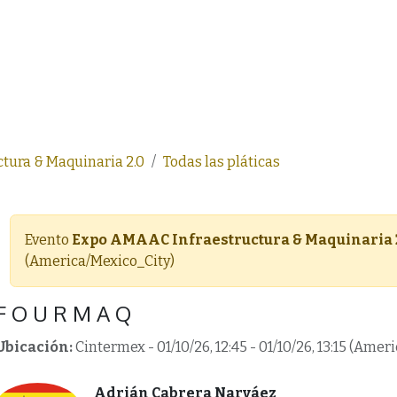
ea
AMAAC
Membresía AMAAC
Capacitación
Asf
tura & Maquinaria 2.0
Todas las pláticas
Evento
Expo AMAAC Infraestructura & Maquinaria 
(
America/Mexico_City
)
F O U R M A Q
Ubicación:
Cintermex
-
01/10/26, 12:45
-
01/10/26, 13:15
(
Ameri
Adrián Cabrera Narváez