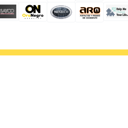
55 5606 7962
contacto@amaac.org.mx
Con la tecnología de