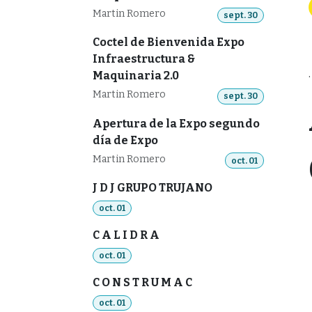
Martin Romero
sept. 30
Coctel de Bienvenida Expo
Infraestructura &
Maquinaria 2.0
Martin Romero
sept. 30
Apertura de la Expo segundo
día de Expo
Martin Romero
oct. 01
J D J GRUPO TRUJANO
oct. 01
C A L I D R A
oct. 01
C O N S T R U M A C
oct. 01