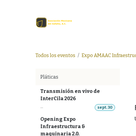
Ir al contenido
Inicio
Comprar en lín
Todos los eventos
Expo AMAAC Infraestruc
Pláticas
Transmisión en vivo de
InterCila 2026
...
sept. 30
Opening Expo
Infraestructura &
maquinaria 2.0.