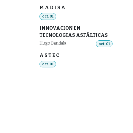
M A D I S A
oct. 01
INNOVACION EN
TECNOLOGIAS ASFÁLTICAS
Hugo Bandala
oct. 01
A S T E C
oct. 01