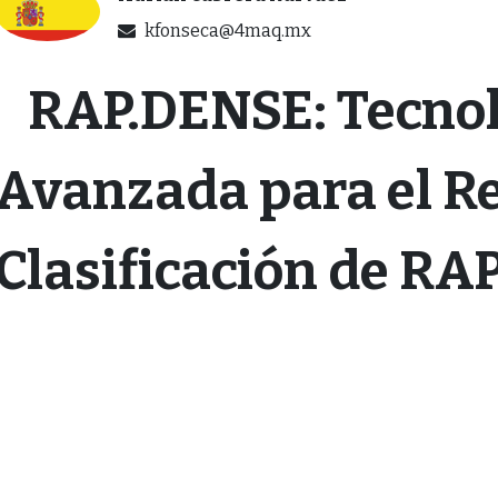
kfonseca@4maq.mx
RAP.DENSE: Tecnol
·
Avanzada para el Re
Clasificación de RA