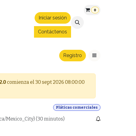
0
Iniciar sesión
áltica
Patrocinios
Convenios
Blog
Hospedaje Expo 
Contáctenos
Regístro
2.0
comienza el
30 sept 2026 08:00:00
Pláticas comerciales
ca/Mexico_City
) (
30 minutos
)