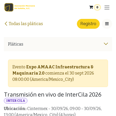
Ir al contenido
0
Todas las pláticas
Registro
Pláticas
Evento
Expo AMAAC Infraestructura &
Maquinaria 2.0
comienza el
30 sept 2026
08:00:00
(
America/Mexico_City
)
Transmisión en vivo de InterCila 2026
INTER CILA
Ubicación:
Cintermex
-
30/09/26, 09:00
-
30/09/26,
13:00
(
America/Mexico_City
) (
4 horas
)