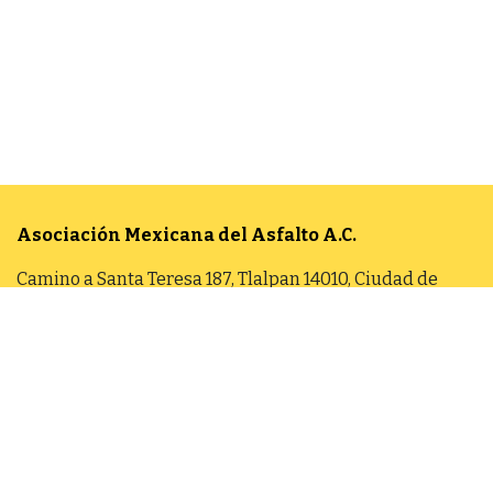
Asociación Mexicana del Asfalto
A.C.
Camino a Santa Teresa 187, Tlalpan 14010, Ciudad de
México
Aviso de Privacidad Integral
55 5606 7962
contacto@amaac.org.mx