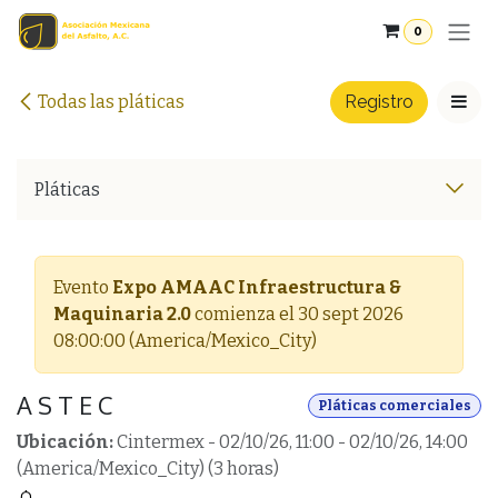
Ir al contenido
0
Todas las pláticas
Registro
Pláticas
Evento
Expo AMAAC Infraestructura &
Maquinaria 2.0
comienza el
30 sept 2026
08:00:00
(
America/Mexico_City
)
A S T E C
Pláticas comerciales
Ubicación:
Cintermex
-
02/10/26, 11:00
-
02/10/26, 14:00
(
America/Mexico_City
) (
3 horas
)