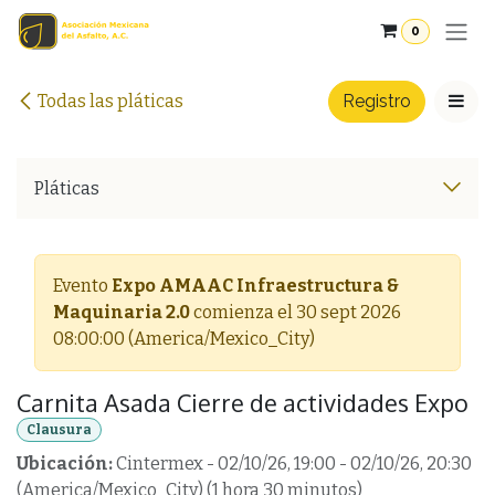
Ir al contenido
0
Todas las pláticas
Registro
Pláticas
Evento
Expo AMAAC Infraestructura &
Maquinaria 2.0
comienza el
30 sept 2026
08:00:00
(
America/Mexico_City
)
Carnita Asada Cierre de actividades Expo
Clausura
Ubicación:
Cintermex
-
02/10/26, 19:00
-
02/10/26, 20:30
(
America/Mexico_City
) (
1 hora 30 minutos
)