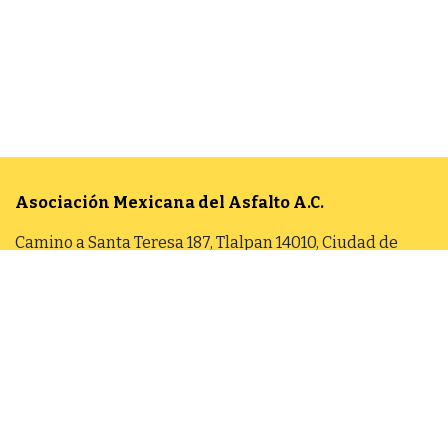
Asociación Mexicana del Asfalto
A.C.
Camino a Santa Teresa 187, Tlalpan 14010, Ciudad de
México
Aviso de Privacidad Integral
55 5606 7962
contacto@amaac.org.mx