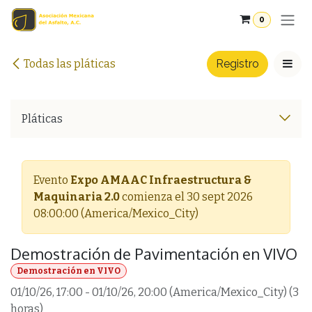
Ir al contenido
0
Todas las pláticas
Registro
Pláticas
Evento
Expo AMAAC Infraestructura &
Maquinaria 2.0
comienza el
30 sept 2026
08:00:00
(
America/Mexico_City
)
Demostración de Pavimentación en VIVO
Demostración en VIVO
01/10/26, 17:00
-
01/10/26, 20:00
(
America/Mexico_City
) (
3
horas
)