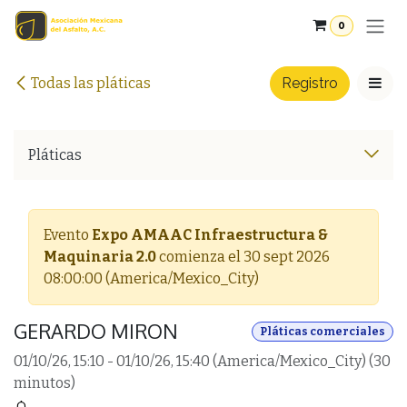
Ir al contenido
0
Todas las pláticas
Registro
Pláticas
Evento
Expo AMAAC Infraestructura &
Maquinaria 2.0
comienza el
30 sept 2026
08:00:00
(
America/Mexico_City
)
GERARDO MIRON
Pláticas comerciales
01/10/26, 15:10
-
01/10/26, 15:40
(
America/Mexico_City
) (
30
minutos
)