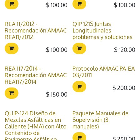
$
100.00
$
100.00
REA 11/2012 -
QIP 121S Juntas
Recomendación AMAAC
Longitudinales
REA11/2012
problemas y soluciones
$
100.00
$
120.00
REA 117/2014 -
Protocolo AMAAC PA-EA
Recomendación AMAAC
03/2011
REA117/2014
$
200.00
$
150.00
QUIP-124 Diseño de
Paquete Manuales de
Mezclas Asfálticas en
Supervisión (3
Caliente (HMA) con Alto
manuales)
Contenido de
$
250.00
Pavimento Asfáltico