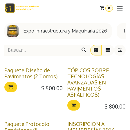
Ir al contenido
0
Expo Infraestructura y Maquinaria 2026
PU
Paquete Diseño de
TÓPICOS SOBRE
Pavimentos (2 Tomos)
TECNOLOGÍAS
AVANZADAS EN
$
500.00
PAVIMENTOS
ASFÁLTICOS)
$
800.00
Paquete Protocolo
INSCRIPCIÓN A
Emulsiones (8
MEMBRESÍAS 2026